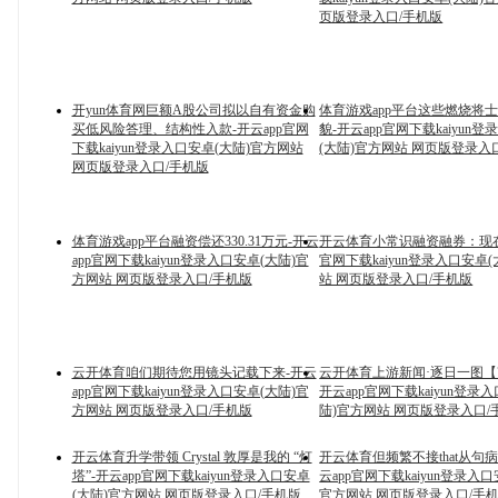
页版登录入口/手机版
开yun体育网巨额A股公司拟以自有资金购
体育游戏app平台这些燃烧将
买低风险答理、结构性入款-开云app官网
貌-开云app官网下载kaiyun
下载kaiyun登录入口安卓(大陆)官方网站
(大陆)官方网站 网页版登录入
网页版登录入口/手机版
体育游戏app平台融资偿还330.31万元-开云
开云体育小常识融资融券：现在-
app官网下载kaiyun登录入口安卓(大陆)官
官网下载kaiyun登录入口安卓
方网站 网页版登录入口/手机版
站 网页版登录入口/手机版
云开体育咱们期待您用镜头记载下来-开云
云开体育上游新闻·逐日一图【7
app官网下载kaiyun登录入口安卓(大陆)官
开云app官网下载kaiyun登录
方网站 网页版登录入口/手机版
陆)官方网站 网页版登录入口/
开云体育升学带领 Crystal 敦厚是我的 “灯
开云体育但频繁不接that从句
塔”-开云app官网下载kaiyun登录入口安卓
云app官网下载kaiyun登录入口
(大陆)官方网站 网页版登录入口/手机版
官方网站 网页版登录入口/手