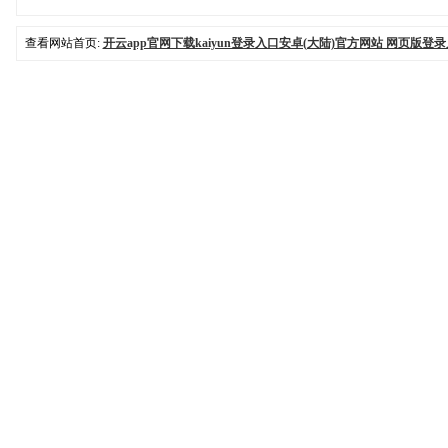
查看网站首页:
开云app官网下载kaiyun登录入口安卓(大陆)官方网站 网页版登