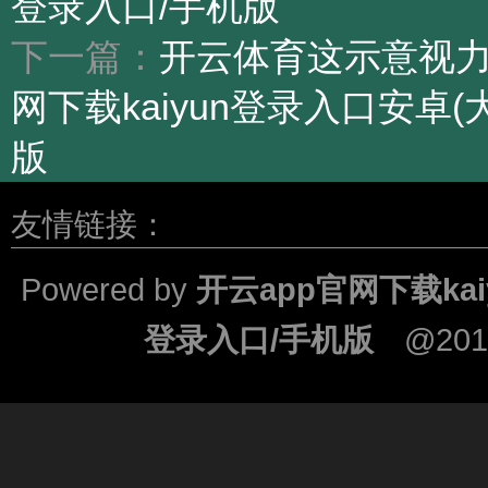
登录入口/手机版
下一篇：
开云体育这示意视力
网下载kaiyun登录入口安卓
版
友情链接：
Powered by
开云app官网下载ka
登录入口/手机版
@201