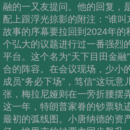
融的一又友提问。他的回复，
配上跟浮光掠影的附注：“谁叫
故事的序幕要拉回到2024年
个弘大的议题进行过一番强烈
平台。这个名为“天下目田金融
合的阵容。在会议现场，少小
成员“务必下场”，笃信“这玩
张，梅拉尼娅则在一旁折腰摆
这一年，特朗普家眷的钞票轨
最初的弧线图。小唐纳德的资