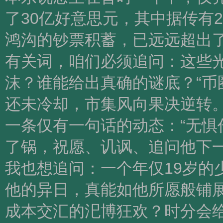
了30亿好意思元，其中据传有
鸿沟的钞票积蓄，已远远超出
有关词，咱们必须追问：这些
沫？谁能给出真确的谜底？“币
还未冷却，市集风向果决逆转。
一条仅有一句话的动态：“无惧
了锅，祝愿、讥讽、追问他下
我也想追问：一个年仅19岁的
他的异日，真能如他所愿般铺
成本交汇的汜博狂欢？时分会