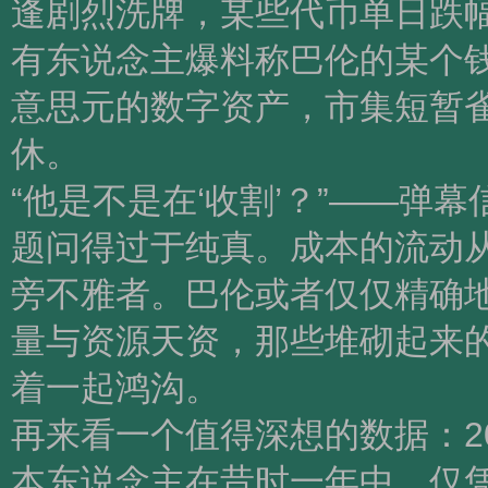
逢剧烈洗牌，某些代币单日跌幅
有东说念主爆料称巴伦的某个
意思元的数字资产，市集短暂
休。
“他是不是在‘收割’？”——弹
题问得过于纯真。成本的流动
旁不雅者。巴伦或者仅仅精确
量与资源天资，那些堆砌起来
着一起鸿沟。
再来看一个值得深想的数据：2
本东说念主在昔时一年中，仅