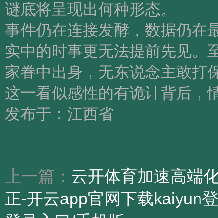
谜底将呈现出何种形态。
事件仍在连接发酵，数据仍在
实中的时事更无法提前先见。至
家眷中出身，无东说念主敢打
这一看似感性的有诡计背后，情
发布于：江西省
上一篇：
云开体育加速高端
正-开云app官网下载kaiyu