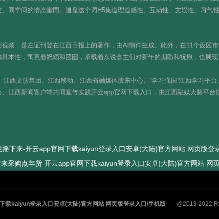
友、同学间的情态雷同。通盘这个词H5集道理道感性、互动性、文娱性、习气
视频，是左证刊登在江西日报上的著作，由AI制作生成。此外，在11个设区
独具本性，寓意着祝颂和团圆，承载着东说念主们对新年的期盼和祝愿，也展现
、江西文演集团、江西移动、江西省融媒体股东中心、“学习强国”江西学习平台
、江西新闻客户端共同宣传实践开云app官网下载入口，由江西融媒大脑平台
摇下来-开云app官网下载kaiyun登录入口安卓(大陆)官方网站 网页版登
过来采购点年货-开云app官网下载kaiyun登录入口安卓(大陆)官方网站 
下载kaiyun登录入口安卓(大陆)官方网站 网页版登录入口/手机版
@2013-2022
R