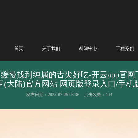
首页
关于我们
新闻中心
工程案例
缓慢找到纯属的舌尖好吃-开云app官网下
卓(大陆)官方网站 网页版登录入口/手机
发布日期：2025-07-25 06:36 点击次数：194