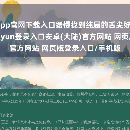
主心中，都有思不忘的年夜饭挂念。南昌糊羹、赣州荷包胙、上饶肉圆粿、萍乡
动《寻味江西年》创意互动H5进展上线开云app官网下载入口，带你寻找挂念深
归乡之旅
，更是一种情态奉求与文化传承。《寻味江西年》以此为基础，创造性地将AI
区市的年夜饭经典菜肴，构成江西好意思食舆图，让网友在游戏中，缓慢找到纯