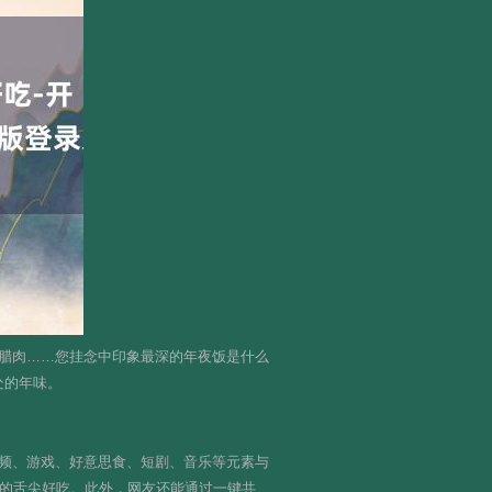
腊肉……您挂念中印象最深的年夜饭是什么
处的年味。
视频、游戏、好意思食、短剧、音乐等元素与
属的舌尖好吃。此外，网友还能通过一键共