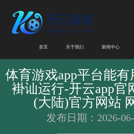
首页
关于我们
新闻中心
体育游戏app平台能
褂讪运行-开云app官
(大陆)官方网站
发布日期：2026-06-