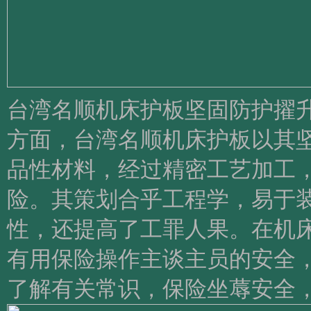
台湾名顺机床护板坚固防护擢
方面，台湾名顺机床护板以其
品性材料，经过精密工艺加工
险。其策划合乎工程学，易于
性，还提高了工罪人果。在机
有用保险操作主谈主员的安全
了解有关常识，保险坐蓐安全