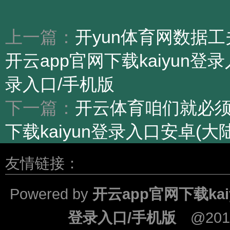
上一篇：
开yun体育网数据工
开云app官网下载kaiyun
录入口/手机版
下一篇：
开云体育咱们就必须
下载kaiyun登录入口安卓(
友情链接：
Powered by
开云app官网下载ka
登录入口/手机版
@201