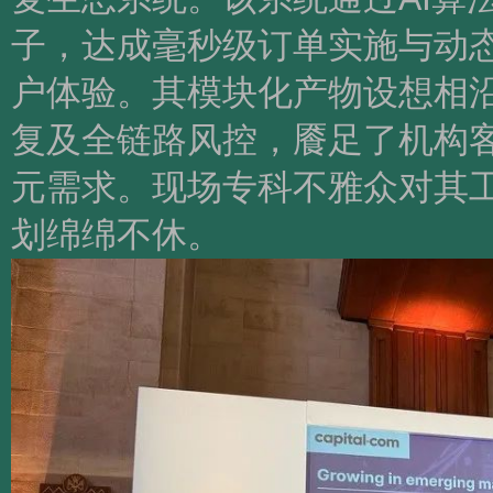
子，达成毫秒级订单实施与动
户体验。其模块化产物设想相沿
复及全链路风控，餍足了机构
元需求。现场专科不雅众对其
划绵绵不休。