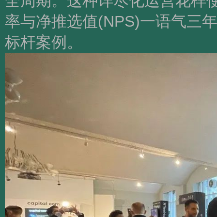
全周期。这种详尽化运营花样
率与净推选值(NPS)一语气
标杆案例。