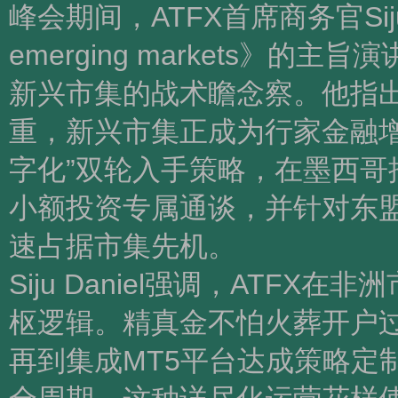
峰会期间，ATFX首席商务官Siju D
emerging markets》
新兴市集的战术瞻念察。他指
重，新兴市集正成为行家金融增
字化”双轮入手策略，在墨西
小额投资专属通谈，并针对东
速占据市集先机。
Siju Daniel强调，ATF
枢逻辑。精真金不怕火葬开户
再到集成MT5平台达成策略定