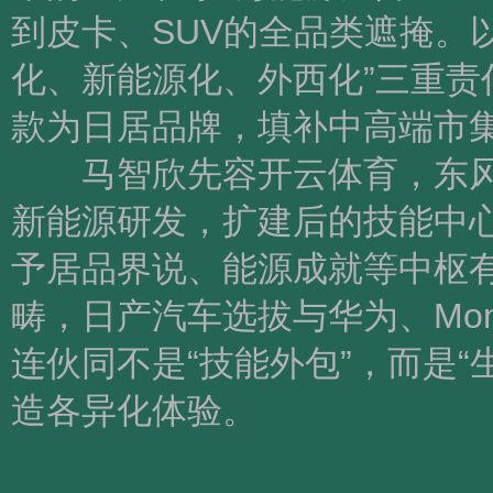
到皮卡、SUV的全品类遮掩。
化、新能源化、外西化”三重责
款为日居品牌，填补中高端市
马智欣先容开云体育，东风日
新能源研发，扩建后的技能中心
予居品界说、能源成就等中枢
畴，日产汽车选拔与华为、Mo
连伙同不是“技能外包”，而是“
造各异化体验。