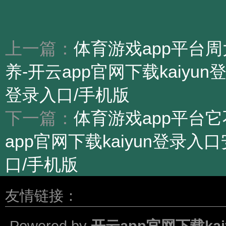
上一篇：
体育游戏app平台周
养-开云app官网下载kaiyu
登录入口/手机版
下一篇：
体育游戏app平台
app官网下载kaiyun登录
口/手机版
友情链接：
Powered by
开云app官网下载ka