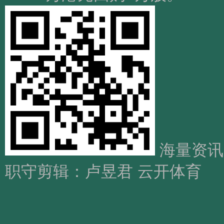
海量资讯
职守剪辑：卢昱君 云开体育