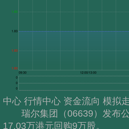
中心 行情中心 资金流向 模拟
瑞尔集团（06639）发布公告
17.03万港元回购9万股。